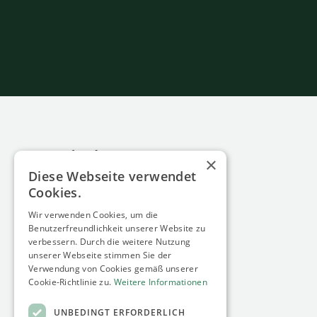
×
Diese Webseite verwendet
Cookies.
Wir verwenden Cookies, um die
minimum energy GmbH
Benutzerfreundlichkeit unserer Website zu
Siebengebirgsallee 60
verbessern. Durch die weitere Nutzung
50939 Köln
unserer Webseite stimmen Sie der
Germany
Verwendung von Cookies gemäß unserer
Cookie-Richtlinie zu.
Weitere Informationen
UNBEDINGT ERFORDERLICH