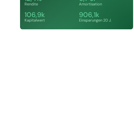
Rendite
Amortisation
106,9k
906,1k
Kapitalwert
Einsparungen 20 J.