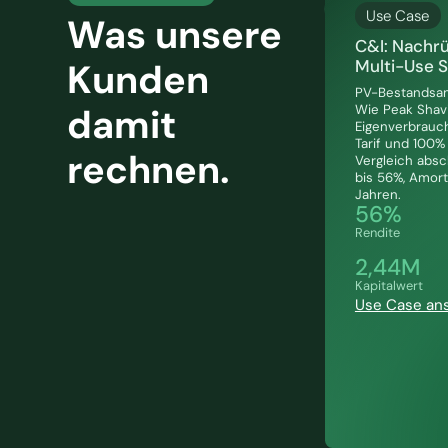
Use Case
Was unsere
C&I: Nachr
Multi-Use 
Kunden
PV-Bestandsan
damit
Wie Peak Shavi
Eigenverbrauc
Tarif und 100%
rechnen.
Vergleich abs
bis 56%, Amorti
Jahren.
56%
Rendite
2,44M
Kapitalwert
Use Case an