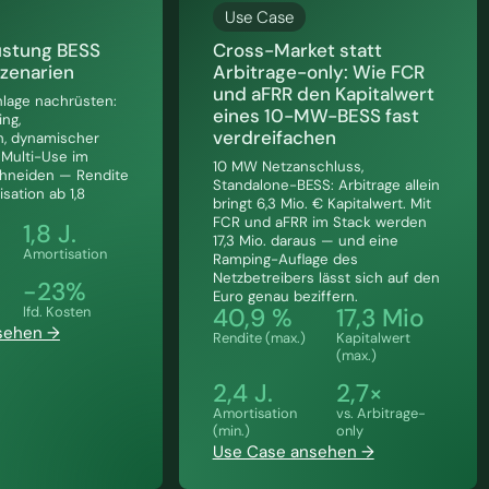
Use Case
üstung BESS
Cross-Market statt
Szenarien
Arbitrage-only: Wie FCR
und aFRR den Kapitalwert
lage nachrüsten:
eines 10-MW-BESS fast
ng,
verdreifachen
h, dynamischer
 Multi-Use im
10 MW Netzanschluss,
chneiden — Rendite
Standalone-BESS: Arbitrage allein
sation ab 1,8
bringt 6,3 Mio. € Kapitalwert. Mit
FCR und aFRR im Stack werden
1,8 J.
17,3 Mio. daraus — und eine
Amortisation
Ramping-Auflage des
Netzbetreibers lässt sich auf den
-23%
Euro genau beziffern.
40,9 %
17,3 Mio
lfd. Kosten
sehen →
Rendite (max.)
Kapitalwert
(max.)
2,4 J.
2,7×
Amortisation
vs. Arbitrage-
(min.)
only
Use Case ansehen →