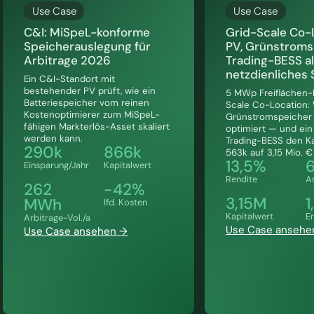
Use Case
Use Case
C&I: MiSpeL-konforme
Grid-Scale Co-
Speicherauslegung für
PV, Grünstroms
Arbitrage 2026
Trading-BESS a
netzdienliches
Ein C&I-Standort mit
bestehender PV prüft, wie ein
5 MWp Freiflächen-
Batteriespeicher vom reinen
Scale Co-Location: 
Kostenoptimierer zum MiSpeL-
Grünstromspeicher 
fähigen Markterlös-Asset skaliert
optimiert — und ein
werden kann.
Trading-BESS den Ka
290k
866k
563k auf 3,15 Mio. € 
13,5%
6
Einsparung/Jahr
Kapitalwert
Rendite
A
262
-42%
3,15M
1
MWh
lfd. Kosten
Kapitalwert
Er
Arbitrage-Vol./a
Use Case ansehe
Use Case ansehen →