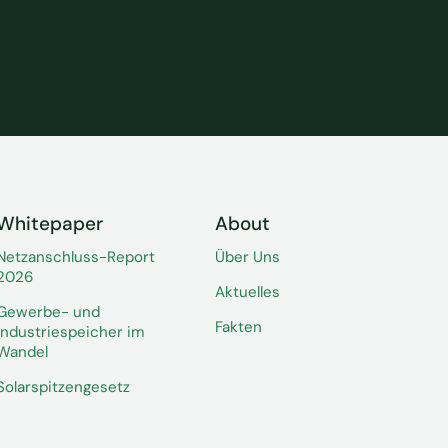
Whitepaper
About
Netzanschluss-Report
Über Uns
2026
Aktuelles
Gewerbe- und
Fakten
Industriespeicher im
Wandel
Solarspitzengesetz