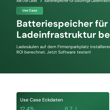
Alle Use Cases
Batteriespeicher für zukünftige Ladeinfrast
Use Case
Batteriespeicher für
Ladeinfrastruktur b
Ladesäulen auf dem Firmenparkplatz installiere
ROI berechnet. Jetzt Software testen!
Use Case Eckdaten
12,4%
6,7 J.