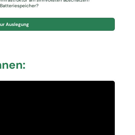
nfrastruktur am sinnvollsten abschätzen?
 Batteriespeicher?
zur Auslegung
hnen: