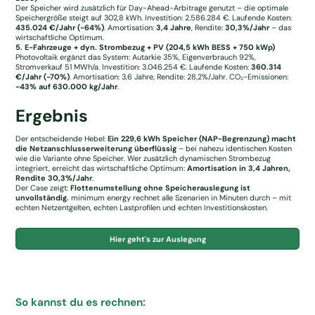
Der Speicher wird zusätzlich für Day-Ahead-Arbitrage genutzt – die optimale
Speichergröße steigt auf 302,8 kWh. Investition: 2.586.284 €. Laufende Kosten:
435.024 €/Jahr (-64%)
. Amortisation:
3,4 Jahre
, Rendite:
30,3%/Jahr
– das
wirtschaftliche Optimum.
5. E-Fahrzeuge + dyn. Strombezug + PV (204,5 kWh BESS + 750 kWp)
Photovoltaik ergänzt das System: Autarkie 35%, Eigenverbrauch 92%,
Stromverkauf 51 MWh/a. Investition: 3.046.254 €. Laufende Kosten:
360.314
€/Jahr (-70%)
. Amortisation: 3,6 Jahre, Rendite: 28,2%/Jahr. CO₂-Emissionen:
-43% auf 630.000 kg/Jahr
.
Ergebnis
Der entscheidende Hebel:
Ein 229,6 kWh Speicher (NAP-Begrenzung) macht
die Netzanschlusserweiterung überflüssig
– bei nahezu identischen Kosten
wie die Variante ohne Speicher. Wer zusätzlich dynamischen Strombezug
integriert, erreicht das wirtschaftliche Optimum:
Amortisation in 3,4 Jahren,
Rendite 30,3%/Jahr
.
Der Case zeigt:
Flottenumstellung ohne Speicherauslegung ist
unvollständig.
minimum energy rechnet alle Szenarien in Minuten durch – mit
echten Netzentgelten, echten Lastprofilen und echten Investitionskosten.
Hier geht's zur Auslegung
So kannst du es rechnen: