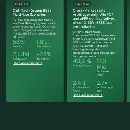
Use Case
Use Case
C&I: Nachrüstung BESS
Cross-Market statt
Multi-Use Szenarien
Arbitrage-only: Wie FCR
und aFRR den Kapitalwert
PV-Bestandsanlage nachrüsten:
eines 10-MW-BESS fast
Wie Peak Shaving, Eigenverbrauch,
verdreifachen
dynamischer Tarif und 100% Multi-
Use im Vergleich abschneiden —
10 MW Netzanschluss,
Rendite bis 56%, Amortisation ab
Standalone-BESS: Arbitrage allein
1,8 Jahren.
bringt 6,3 Mio. € Kapitalwert. Mit
56%
1,8 J.
FCR und aFRR im Stack werden
17,3 Mio. daraus — und eine
Rendite
Amortisation
Ramping-Auflage des
2,44M
-23%
Netzbetreibers lässt sich auf den
Euro genau beziffern.
Kapitalwert
lfd. Kosten
40,9 %
17,3
Use Case ansehen →
Mio
Rendite (max.)
Kapitalwert
(max.)
2,4 J.
2,7×
Amortisation
vs. Arbitrage-
(min.)
only
Use Case ansehen →