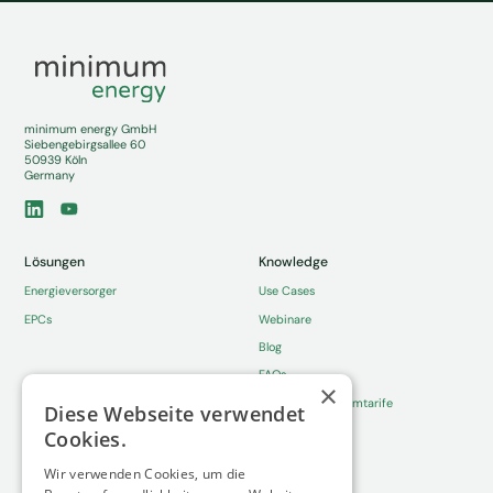
minimum energy GmbH
Siebengebirgsallee 60
50939 Köln
Germany
Lösungen
Knowledge
Energieversorger
Use Cases
EPCs
Webinare
Blog
FAQs
×
Dynamische Stromtarife
Diese Webseite verwendet
Cookies.
Whitepaper
About
Wir verwenden Cookies, um die
Netzanschluss-Report 2026
Über Uns