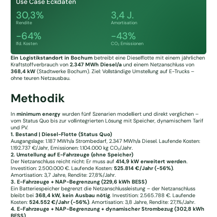
Use Case Eckdaten
30,3%
3,4 J.
Rendite
Amortisation
-64%
-43%
lfd. Kosten
CO₂ Emissionen
Ein Logistikstandort in Bochum
betreibt eine Dieselflotte mit einem jährlichen
Kraftstoffverbrauch von
2.347 MWh Diesel/a
und einem Netzanschluss von
368,4 kW
(Stadtwerke Bochum). Ziel: Vollständige Umstellung auf E-Trucks –
ohne teuren Netzausbau.
Methodik
In
minimum energy
wurden fünf Szenarien modelliert und direkt verglichen –
vom Status Quo bis zur vollintegrierten Lösung mit Speicher, dynamischem Tarif
und PV.
1. Bestand | Diesel-Flotte (Status Quo)
Ausgangslage: 1.187 MWh/a Strombedarf, 2.347 MWh/a Diesel. Laufende Kosten:
1.192.737 €/Jahr, Emissionen: 1.104.000 kg CO₂/Jahr.
2. Umstellung auf E-Fahrzeuge (ohne Speicher)
Der Netzanschluss reicht nicht: Er muss auf
414,9 kW erweitert werden
.
Investition: 2.500.000 €. Laufende Kosten:
525.814 €/Jahr (-56%)
.
Amortisation: 3,7 Jahre, Rendite: 27,8%/Jahr.
3. E-Fahrzeuge + NAP-Begrenzung (229,6 kWh BESS)
Ein Batteriespeicher begrenzt die Netzanschlussleistung – der Netzanschluss
bleibt bei
368,4 kW, kein Ausbau nötig
. Investition: 2.565.788 €. Laufende
Kosten:
524.552 €/Jahr (-56%)
. Amortisation: 3,8 Jahre, Rendite: 27,1%/Jahr.
4. E-Fahrzeuge + NAP-Begrenzung + dynamischer Strombezug (302,8 kWh
BESS)