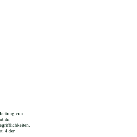
rbeitung von
t ihr
grifflichkeiten,
t. 4 der