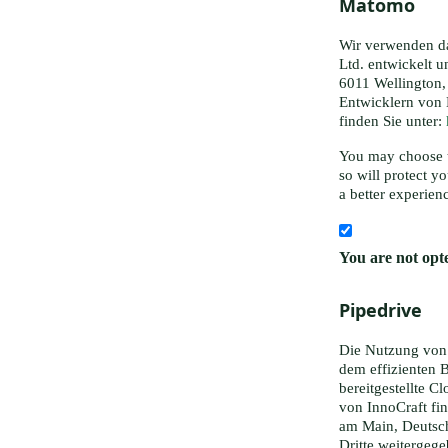
Matomo
Wir verwenden d
Ltd. entwickelt u
6011 Wellington
Entwicklern von
finden Sie unter:
You may choose t
so will protect y
a better experien
You are not opte
Pipedrive
Die Nutzung von 
dem effizienten B
bereitgestellte 
von InnoCraft fi
am Main, Deutsch
Dritte weitergege