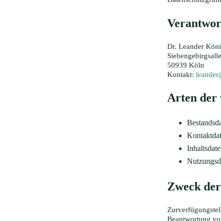
Verantwor
Dr. Leander Kön
Siebengebirgsall
50939 Köln
Kontakt:
leande
Arten der 
Bestandsda
Kontaktdat
Inhaltsdat
Nutzungsda
Zweck der
Zurverfügungstel
Beantwortung vo