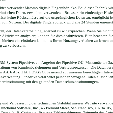
kies verwendet Matomo digitale Fingerabdrücke. Bei dieser Technik wi
chnischen Daten, etwa dem verwendeten Browser, ein eindeutiger Hashw
lässt keine Rückschlüsse auf die ursprünglichen Daten zu, ermöglicht j
von Nutzern. Der digitale Fingerabdruck wird alle 24 Stunden erneuert
cht, der Datenverarbeitung jederzeit zu widersprechen. Wenn Sie nicht 
e Aktivitäten analysiert, können Sie dies deaktivieren. Bitte beachten Si
ichkeiten einschränken kann, aus Ihrem Nutzungsverhalten zu lernen u
g zu verbessern.
RM-System Pipedrive, ein Angebot der Pipedrive OÜ, Mustamäe tee 3a,
waltung von Kundenbeziehungen und Vertriebsprozessen. Die Datenverar
 Art. 6 Abs. 1 lit. f DSGVO, basierend auf unserem berechtigten Intere
enverwaltung. Pipedrive verarbeitet personenbezogene Daten ausschließ
Übereinstimmung mit den geltenden Datenschutzbestimmungen.
und Verbesserung der technischen Stabilität unserer Website verwend
Functional Software, Inc., 45 Fremont Street, San Francisco, CA 94105
e Daten (z. B. Gerätetyp, Browser, Fehlermeldungen, Zeitpunkt des Auft