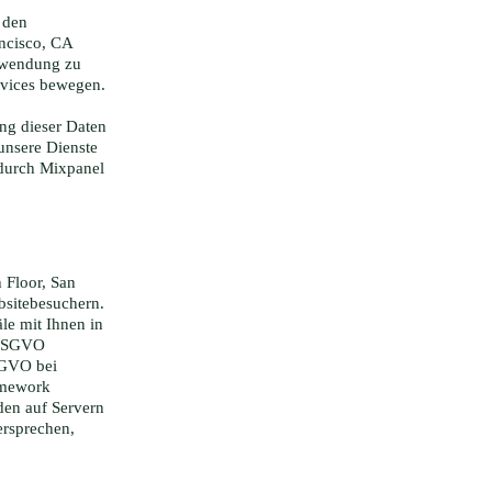
 den
ancisco, CA
Anwendung zu
rvices bewegen.
ng dieser Daten
 unsere Dienste
 durch Mixpanel
 Floor, San
sitebesuchern.
le mit Ihnen in
f DSGVO
DSGVO bei
amework
den auf Servern
ersprechen,