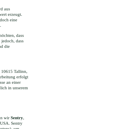
rd aus
ert erzeugt.
edoch eine
.
möchten, dass
e jedoch, dass
nd die
 10615 Tallinn,
beitung erfolgt
sse an einer
lich in unserem
en wir
Sentry
,
, USA. Sentry
retens), um