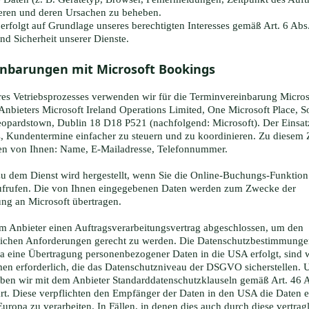
ieren und deren Ursachen zu beheben.
erfolgt auf Grundlage unseres berechtigten Interesses gemäß Art. 6 Abs
und Sicherheit unserer Dienste.
nbarungen mit Microsoft Bookings
s Vetriebsprozesses verwenden wir für die Terminvereinbarung Micros
 Anbieters Microsoft Ireland Operations Limited, One Microsoft Place, 
eopardstown, Dublin 18 D18 P521 (nachfolgend: Microsoft). Der Einsatz
s, Kundentermine einfacher zu steuern und zu koordinieren. Zu diesem
en von Ihnen: Name, E-Mailadresse, Telefonnummer.
u dem Dienst wird hergestellt, wenn Sie die Online-Buchungs-Funktion
aufrufen. Die von Ihnen eingegebenen Daten werden zum Zwecke der
ng an Microsoft übertragen.
m Anbieter einen Auftragsverarbeitungsvertrag abgeschlossen, um den
lichen Anforderungen gerecht zu werden. Die Datenschutzbestimmunge
Da eine Übertragung personenbezogener Daten in die USA erfolgt, sind 
n erforderlich, die das Datenschutzniveau der DSGVO sicherstellen. 
ben wir mit dem Anbieter Standarddatenschutzklauseln gemäß Art. 46 Abs
. Diese verpflichten den Empfänger der Daten in den USA die Daten 
uropa zu verarbeiten. In Fällen, in denen dies auch durch diese vertrag