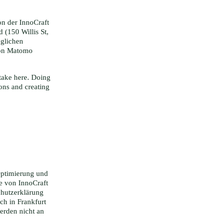
on der InnoCraft
 (150 Willis St,
nglichen
von Matomo
take here. Doing
ions and creating
Optimierung und
ie von InnoCraft
chutzerklärung
ich in Frankfurt
erden nicht an