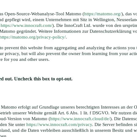
as Open-Source-Webanalyse-Tool Matomo (
https://matomo.org/
), das v
nd gepflegt wird, einem Unternehmen mit Sitz in Wellington, Neuseeland
,
https://www.innocraft.com/
). Die InnoCraft Ltd. wurde von den ursprü
 Matomo gegründet. Weitere Informationen zur Datenschutzerklärung 
https://matomo.org/privacy-policy/
.
o prevent this website from aggregating and analyzing the actions you 
our privacy, but will also prevent the owner from learning from your act
ce for you and other users.
d out. Uncheck this box to opt-out.
Matomo erfolgt auf Grundlage unseres berechtigten Interesses an der 
etrieb unserer Website gemäß Art. 6 Abs. 1 lit. f DSGVO. Wir nutzen d
Cloud-Version von Matomo (
https://www.innocraft.cloud/de/
). Die Datens
nden Sie unter
https://www.innocraft.com/privacy
. Die Server befinden s
land, und die Daten verbleiben ausschließlich in unserem Besitz und w
ben.