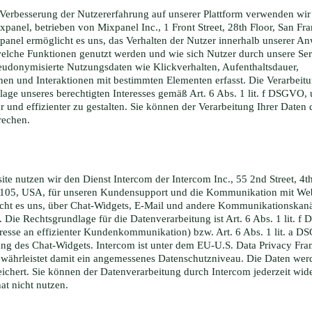
Verbesserung der Nutzererfahrung auf unserer Plattform verwenden wir
panel, betrieben von Mixpanel Inc., 1 Front Street, 28th Floor, San Fr
anel ermöglicht es uns, das Verhalten der Nutzer innerhalb unserer 
 welche Funktionen genutzt werden und wie sich Nutzer durch unsere Se
udonymisierte Nutzungsdaten wie Klickverhalten, Aufenthaltsdauer,
nen und Interaktionen mit bestimmten Elementen erfasst. Die Verarbeitu
lage unseres berechtigten Interesses gemäß Art. 6 Abs. 1 lit. f DSGVO,
r und effizienter zu gestalten. Sie können der Verarbeitung Ihrer Daten
rechen.
te nutzen wir den Dienst Intercom der Intercom Inc., 55 2nd Street, 4th
4105, USA, für unseren Kundensupport und die Kommunikation mit Web
cht es uns, über Chat-Widgets, E-Mail und andere Kommunikationskanä
. Die Rechtsgrundlage für die Datenverarbeitung ist Art. 6 Abs. 1 lit. 
eresse an effizienter Kundenkommunikation) bzw. Art. 6 Abs. 1 lit. a 
zung des Chat-Widgets. Intercom ist unter dem EU-U.S. Data Privacy Fr
 gewährleistet damit ein angemessenes Datenschutzniveau. Die Daten wer
ichert. Sie können der Datenverarbeitung durch Intercom jederzeit wid
at nicht nutzen.