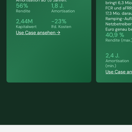
bringt 6,3 Mio
56%
1,8 J.
FCR und aFRR
Rendite
Amortisation
17,3 Mio. dar
Ramping-Aufl
2,44M
-23%
Netzbetreiber
Kapitalwert
lfd. Kosten
Euro genau be
Use Case ansehen →
40,9 %
Rendite (max.
2,4 J.
Amortisation
(min.)
Use Case a