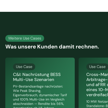
Weitere Use Cases
Was unsere Kunden damit rechnen.
Use Case
Use Case
C&I: Nachrüstung BESS
Cross-Mark
Multi-Use Szenarien
Arbitrage-
und aFRR 
PV-Bestandsanlage nachrüsten:
eines 10-
Wie Peak Shaving,
verdreifa
Eigenverbrauch, dynamischer Tarif
und 100% Multi-Use im Vergleich
10 MW Netzan
abschneiden — Rendite bis 56%,
Standalone-BE
Amortisation ab 1,8 Jahren.