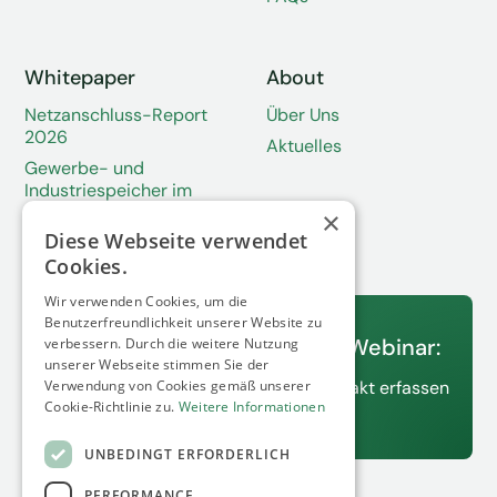
Whitepaper
About
Netzanschluss-Report
Über Uns
2026
Aktuelles
Gewerbe- und
Industriespeicher im
Wandel
×
Diese Webseite verwendet
Solarspitzengesetz
Cookies.
Wir verwenden Cookies, um die
13.08.2026
Benutzerfreundlichkeit unserer Website zu
Unser nächstes kostenfreies Webinar:
verbessern. Durch die weitere Nutzung
unserer Webseite stimmen Sie der
C&I Standorte als digitalen Zwilling exakt erfassen
Verwendung von Cookies gemäß unserer
Cookie-Richtlinie zu.
Weitere Informationen
Jetzt anmelden
UNBEDINGT ERFORDERLICH
PERFORMANCE