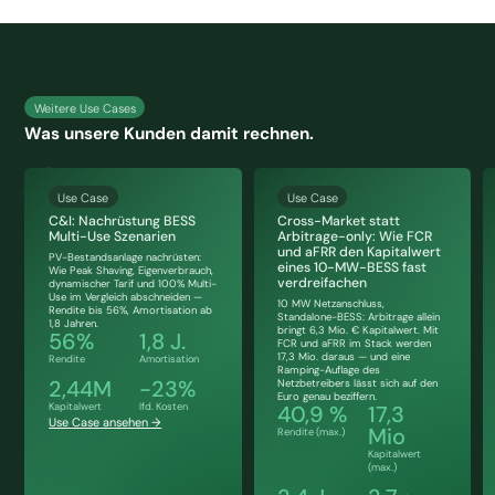
Weitere Use Cases
Was unsere Kunden damit rechnen.
Use Case
Use Case
C&I: Nachrüstung BESS
Cross-Market statt
Multi-Use Szenarien
Arbitrage-only: Wie FCR
und aFRR den Kapitalwert
PV-Bestandsanlage nachrüsten:
eines 10-MW-BESS fast
Wie Peak Shaving, Eigenverbrauch,
verdreifachen
dynamischer Tarif und 100% Multi-
Use im Vergleich abschneiden —
10 MW Netzanschluss,
Rendite bis 56%, Amortisation ab
Standalone-BESS: Arbitrage allein
1,8 Jahren.
bringt 6,3 Mio. € Kapitalwert. Mit
56%
1,8 J.
FCR und aFRR im Stack werden
17,3 Mio. daraus — und eine
Rendite
Amortisation
Ramping-Auflage des
2,44M
-23%
Netzbetreibers lässt sich auf den
Euro genau beziffern.
Kapitalwert
lfd. Kosten
40,9 %
17,3
Use Case ansehen →
Mio
Rendite (max.)
Kapitalwert
(max.)