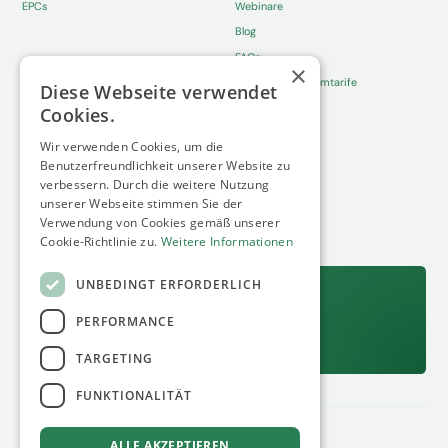
EPCs
Webinare
Blog
FAQs
×
Dynamische Stromtarife
Diese Webseite verwendet
Cookies.
Whitepaper
About
Wir verwenden Cookies, um die
Netzanschluss-Report 2026
Über Uns
Benutzerfreundlichkeit unserer Website zu
verbessern. Durch die weitere Nutzung
Gewerbe- und Industriespeicher im
Aktuelles
unserer Webseite stimmen Sie der
Wandel
Fakten
Verwendung von Cookies gemäß unserer
Solarspitzengesetz
Cookie-Richtlinie zu.
Weitere Informationen
UNBEDINGT ERFORDERLICH
13.08.2026
Unser nächstes kostenfreies Webinar:
PERFORMANCE
C&I Standorte als digitalen Zwilling exakt erfassen
Jetzt anmelden
TARGETING
FUNKTIONALITÄT
Datenschutz
Impressum
ALLE AKZEPTIEREN