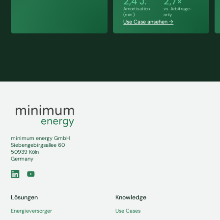
2,4 J.
2,7×
Amortisation
vs. Arbitrage-
(min.)
only
Use Case ansehen →
minimum energy GmbH
Siebengebirgsallee 60
50939 Köln
Germany
Lösungen
Knowledge
Energieversorger
Use Cases