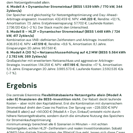
dem Netzentgeltmodell allein.
4. Modell A + Dynamischer Stromeinkauf (BESS 1.539 kWh / 770 kW, 344
Zyklen/a)
Der Speicher wird gleichzeitig für Netzentgeltoptimierung und Day-Ahead-
Arbitrage eingesetzt. Investition: 432.459 €. NPV:
+141.223 €
, Rendite: +12,1 %,
Amortisation: 7,5 Jahre. Erstjahreseinsparung: 57.702 €. Laufende Kosten:
2.736.120 €/a (–2 %). Der Stack macht den Unterschied.
5. Modell B – HLZF + Dynamischer Stromeinkauf (BESS 1.448 kWh / 724
kW, 417 Zyklen/a)
Kombination aus VNB-definierten Zeitfenstern und Arbitrage. Investition:
406.853 €. NPV:
+47.519 €
, Rendite: +9,6 %, Amortisation: 8,1 Jahre.
Einsparungen 20 Jahre: 957.561 €.
6. Modell A (30 %) + Netzanschlusserhöhung auf 4,2 MW (BESS 5.564 kWh
/ 2.782 kW, 389 Zyklen/a)
Großspeicher mit erweitertem Netzanschluss und aggressiver Arbitrage-
Strategie. Investition: 1.114.258 €. NPV:
+817.195 €
, Rendite: +17 %, Amortisation:
5,5 Jahre. Einsparungen 20 Jahre: 3.985.573 €. Laufende Kosten: 2.592.535 €/a
(–7 %).
Ergebnis
Die zentrale Erkenntnis:
Flexibilitätsbasierte Netzentgelte allein (Modell A
oder B) finanzieren die BESS-Investition nicht.
Der Rabatt deckt laufende
Kosten – aber nicht den Kapitaldienst. Erst die Kombination mit dynamischem
Stromeinkauf dreht den Case ins Positive. Der Sprung von –228.000 € NPV
(Modell B allein) auf +141.000 € (Modell A + Dyn. Einkauf) entsteht nicht durch
höhere Netzentgeltrabatte, sondern durch die simultane Nutzung des Speichers
für Stromeinkaufsoptimierung.
minimum.energy berechnet alle 6 Szenarien in Minuten – mit echten
Netzentgelten, echten HLZF-Zeitfenstern und realen Investitionskosten. Sobald
AGNES (das digitale Signalsystem der BNetzA) live geht, lassen sich diese Cases