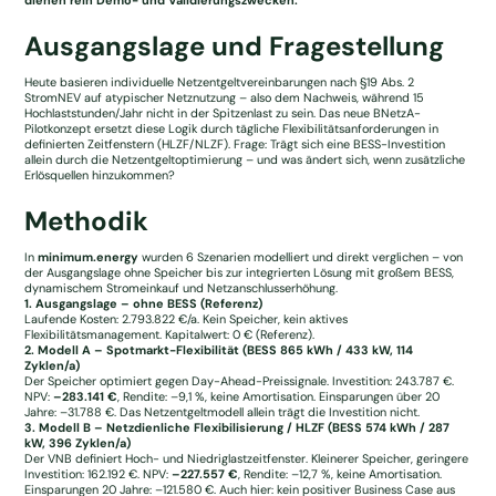
Ausgangslage und Fragestellung
Heute basieren individuelle Netzentgeltvereinbarungen nach §19 Abs. 2
StromNEV auf atypischer Netznutzung – also dem Nachweis, während 15
Hochlaststunden/Jahr nicht in der Spitzenlast zu sein. Das neue BNetzA-
Pilotkonzept ersetzt diese Logik durch tägliche Flexibilitätsanforderungen in
definierten Zeitfenstern (HLZF/NLZF). Frage: Trägt sich eine BESS-Investition
allein durch die Netzentgeltoptimierung – und was ändert sich, wenn zusätzliche
Erlösquellen hinzukommen?
Methodik
In
minimum.energy
wurden 6 Szenarien modelliert und direkt verglichen – von
der Ausgangslage ohne Speicher bis zur integrierten Lösung mit großem BESS,
dynamischem Stromeinkauf und Netzanschlusserhöhung.
1. Ausgangslage – ohne BESS (Referenz)
Laufende Kosten: 2.793.822 €/a. Kein Speicher, kein aktives
Flexibilitätsmanagement. Kapitalwert: 0 € (Referenz).
2. Modell A – Spotmarkt-Flexibilität (BESS 865 kWh / 433 kW, 114
Zyklen/a)
Der Speicher optimiert gegen Day-Ahead-Preissignale. Investition: 243.787 €.
NPV:
–283.141 €
, Rendite: –9,1 %, keine Amortisation. Einsparungen über 20
Jahre: –31.788 €. Das Netzentgeltmodell allein trägt die Investition nicht.
3. Modell B – Netzdienliche Flexibilisierung / HLZF (BESS 574 kWh / 287
kW, 396 Zyklen/a)
Der VNB definiert Hoch- und Niedriglastzeitfenster. Kleinerer Speicher, geringere
Investition: 162.192 €. NPV:
–227.557 €
, Rendite: –12,7 %, keine Amortisation.
Einsparungen 20 Jahre: –121.580 €. Auch hier: kein positiver Business Case aus