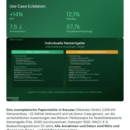
Use Case Eckdaten
+141k
12,1%
NPV
Rendite
7,5 J.
57,7k
Amortisation
Erstjahreseinsparung
Eine exemplarische Papiermühle in Kreuzau
(Westnetz GmbH, 3.200 kW
Netzanschluss, ~22 GWh/a Verbrauch) wird als Demo-Case genutzt, um die
wirtschaftlichen Auswirkungen des BNetzA-Pilotkonzepts für flexibilitätsbasierte
Netzentgelte (Feb. 2026) durchzurechnen. Datenjahr 2025, WACC 8 %,
Beobachtungszeitraum 20 Jahre.
Alle Annahmen und Daten sind fiktiv und
dienen rein Demo- und Validierungszwecken.