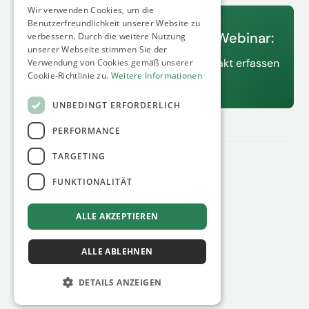
Wir verwenden Cookies, um die
13.08.2026
Benutzerfreundlichkeit unserer Website zu
Unser nächstes kostenfreies Webinar:
verbessern. Durch die weitere Nutzung
unserer Webseite stimmen Sie der
C&I Standorte als digitalen Zwilling exakt erfassen
Verwendung von Cookies gemäß unserer
Cookie-Richtlinie zu.
Weitere Informationen
Jetzt anmelden
UNBEDINGT ERFORDERLICH
PERFORMANCE
TARGETING
Datenschutz
Impressum
FUNKTIONALITÄT
© 2026 minimum energy GmbH
ALLE AKZEPTIEREN
ALLE ABLEHNEN
DETAILS ANZEIGEN