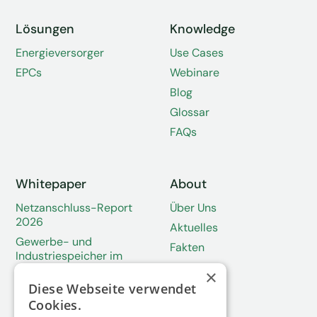
Lösungen
Knowledge
Energieversorger
Use Cases
EPCs
Webinare
Blog
Glossar
FAQs
Whitepaper
About
Netzanschluss-Report
Über Uns
2026
Aktuelles
Gewerbe- und
Fakten
Industriespeicher im
Wandel
×
Diese Webseite verwendet
Solarspitzengesetz
Cookies.