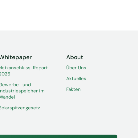
Whitepaper
About
Netzanschluss-Report
Über Uns
2026
Aktuelles
Gewerbe- und
Fakten
Industriespeicher im
Wandel
Solarspitzengesetz