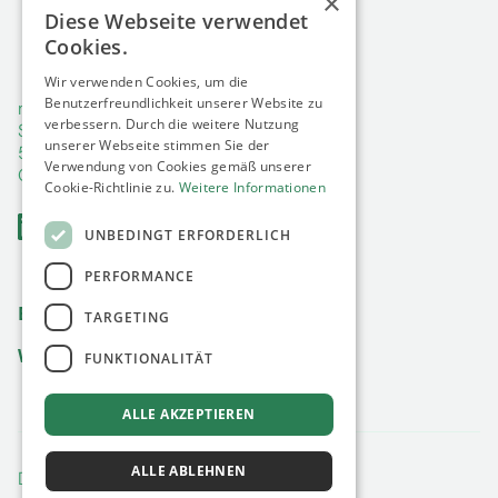
×
Diese Webseite verwendet
Über Uns
Cookies.
Use Cases
Wir verwenden Cookies, um die
Glossar
Benutzerfreundlichkeit unserer Website zu
minimum energy GmbH
verbessern. Durch die weitere Nutzung
Siebengebirgsallee 60
FAQs
unserer Webseite stimmen Sie der
50939 Köln
Verwendung von Cookies gemäß unserer
Germany
Cookie-Richtlinie zu.
Weitere Informationen
UNBEDINGT ERFORDERLICH
PERFORMANCE
Blog
TARGETING
Whitepaper
Neu
FUNKTIONALITÄT
ALLE AKZEPTIEREN
ALLE ABLEHNEN
Datenschutz