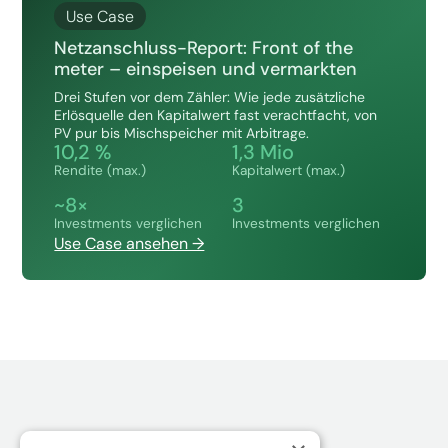
Use Case
Netzanschluss-Report: Front of the
meter – einspeisen und vermarkten
Drei Stufen vor dem Zähler: Wie jede zusätzliche
Erlösquelle den Kapitalwert fast verachtfacht, von
PV pur bis Mischspeicher mit Arbitrage.
10,2 %
1,3 Mio
Rendite (max.)
Kapitalwert (max.)
~8×
3
Investments verglichen
Investments verglichen
Use Case ansehen →