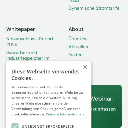
FAQs
Dynamische Stromtarife
Whitepaper
About
Netzanschluss-Report
Über Uns
2026
Aktuelles
Gewerbe- und
Fakten
Industriespeicher im
Wandel
×
Diese Webseite verwendet
Solarspitzengesetz
Cookies.
Wir verwenden Cookies, um die
13.08.2026
Benutzerfreundlichkeit unserer Website zu
Unser nächstes kostenfreies Webinar:
verbessern. Durch die weitere Nutzung
unserer Webseite stimmen Sie der
C&I Standorte als digitalen Zwilling exakt erfassen
Verwendung von Cookies gemäß unserer
Cookie-Richtlinie zu.
Weitere Informationen
Jetzt anmelden
UNBEDINGT ERFORDERLICH