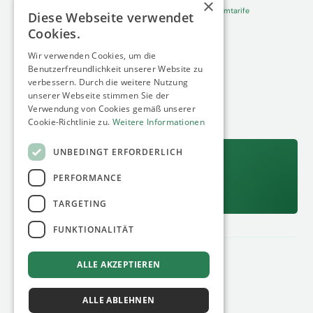
×
Dynamische Stromtarife
Diese Webseite verwendet
Cookies.
Whitepaper
About
Wir verwenden Cookies, um die
Netzanschluss-Report 2026
Über Uns
Benutzerfreundlichkeit unserer Website zu
verbessern. Durch die weitere Nutzung
Gewerbe- und Industriespeicher im
Aktuelles
unserer Webseite stimmen Sie der
Wandel
Fakten
Verwendung von Cookies gemäß unserer
Solarspitzengesetz
Cookie-Richtlinie zu.
Weitere Informationen
UNBEDINGT ERFORDERLICH
13.08.2026
Unser nächstes kostenfreies Webinar:
PERFORMANCE
C&I Standorte als digitalen Zwilling exakt erfassen
Jetzt anmelden
TARGETING
FUNKTIONALITÄT
Datenschutz
Impressum
ALLE AKZEPTIEREN
© 2026 minimum energy GmbH
ALLE ABLEHNEN