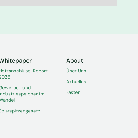
Whitepaper
About
Netzanschluss-Report
Über Uns
2026
Aktuelles
Gewerbe- und
Fakten
Industriespeicher im
Wandel
Solarspitzengesetz