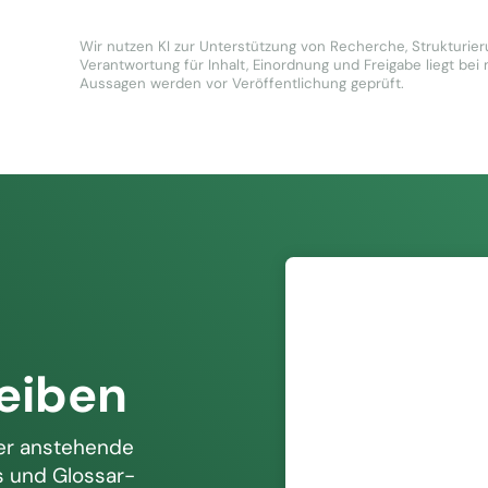
Wir nutzen KI zur Unterstützung von Recherche, Strukturier
Verantwortung für Inhalt, Einordnung und Freigabe liegt bei
Aussagen werden vor Veröffentlichung geprüft.
n
leiben
ber anstehende
s und Glossar-