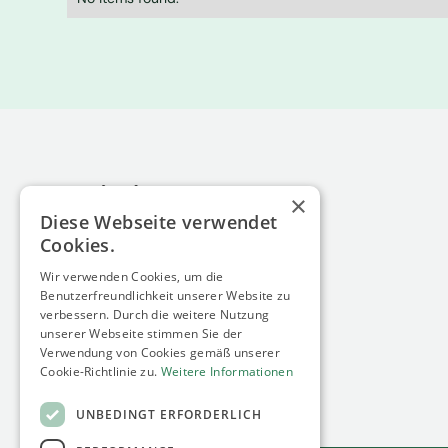
×
Diese Webseite verwendet
Cookies.
Wir verwenden Cookies, um die
minimum energy GmbH
Benutzerfreundlichkeit unserer Website zu
Siebengebirgsallee 60
verbessern. Durch die weitere Nutzung
50939 Köln
unserer Webseite stimmen Sie der
Germany
Verwendung von Cookies gemäß unserer
Cookie-Richtlinie zu.
Weitere Informationen
UNBEDINGT ERFORDERLICH