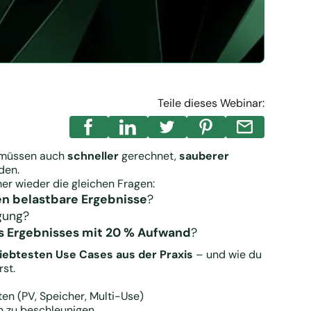
Teile dieses Webinar:
e müssen auch
schneller
gerechnet,
sauberer
den.
r wieder die gleichen Fragen:
en belastbare Ergebnisse
?
egung?
s Ergebnisses mit 20 % Aufwand
?
iebtesten Use Cases aus der Praxis
– und wie du
st.
en (PV, Speicher, Multi-Use)
h zu beschleunigen