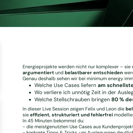
Energieprojekte werden nicht nur komplexer – si
argumentiert
und
belastbarer entschieden
wer
Genau deshalb sehen wir bei minimum energy imme
Welche Use Cases liefern
am schnellst
Wo verliere ich unnötig Zeit in der Ausl
Welche Stellschrauben bringen
80 % de
In dieser Live Session zeigen Felix und Leon die
bel
sie
effizient, strukturiert und fehlerfrei
modellier
In 45 Minuten bekommst du:
- die meistgenutzten Use Cases aus Kundenprojekt
- konkrete Tipps & Tricks, um Auslegungen deutlic