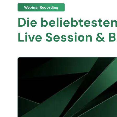
Webinar Recording
Die beliebteste
Live Session & B