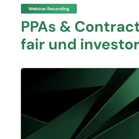
Webinar Recording
PPAs & Contract
fair und investo