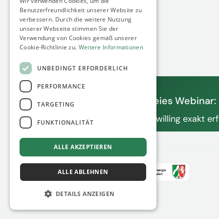
Wir verwenden Cookies, um die
Siebengebirgsallee 60
Benutzerfreundlichkeit unserer Website zu
50939 Köln
verbessern. Durch die weitere Nutzung
Germany
unserer Webseite stimmen Sie der
Verwendung von Cookies gemäß unserer
Cookie-Richtlinie zu.
Weitere Informationen
UNBEDINGT ERFORDERLICH
PERFORMANCE
13.08.2026
Unser nächstes kostenfreies Webinar:
TARGETING
C&I Standorte als digitalen Zwilling exakt er
FUNKTIONALITÄT
ALLE AKZEPTIEREN
ALLE ABLEHNEN
DETAILS ANZEIGEN