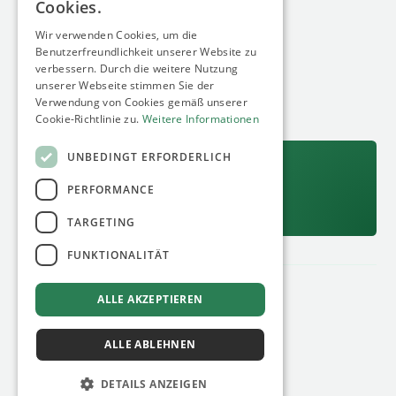
Cookies.
Whitepaper
About
Wir verwenden Cookies, um die
Netzanschluss-Report 2026
Über Uns
Benutzerfreundlichkeit unserer Website zu
verbessern. Durch die weitere Nutzung
Gewerbe- und Industriespeicher im
Aktuelles
unserer Webseite stimmen Sie der
Wandel
Fakten
Verwendung von Cookies gemäß unserer
Solarspitzengesetz
Cookie-Richtlinie zu.
Weitere Informationen
UNBEDINGT ERFORDERLICH
13.08.2026
Unser nächstes kostenfreies Webinar:
PERFORMANCE
C&I Standorte als digitalen Zwilling exakt erfassen
Jetzt anmelden
TARGETING
FUNKTIONALITÄT
Datenschutz
Impressum
ALLE AKZEPTIEREN
© 2026 minimum energy GmbH
ALLE ABLEHNEN
DETAILS ANZEIGEN