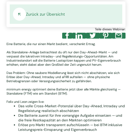
Zurück zur Übersicht
Teile dieses Webinar:
Eine Batterie, die nur einen Markt bedient, verschenkt Ertrag.
Als Standalone-Anlage betrachtest du oft nur den Day-Ahead-Markt — und
verpasst die lukrativen Intraday- und Regelleistungs-Opportunitäten. Am
Industriestandort soll die Batterie Lastspitzen kappen und PV-Eigenverbrauch
erhöhen, steht dabei aber den Großteil der Zeit ungenutzt herum.
Das Problem: Ohne saubere Modellierung lässt sich nicht abschätzen, wie sich
Erlöse über Day-Ahead, Intraday und aFRR aufteilen — ohne physische
Betriebsgrenzen oder Versorgungssicherheit zu gefährden.
minimum energy optimiert deine Batterie jetzt über alle Märkte gleichzeitig —
Standalone (FTM) wie am Standort (BTM).
Felix und Leon zeigen live:
Das volle Cross-Market-Potenzial über Day-Ahead, Intraday und
Regelleistung realistisch abschätzen
Die Batterie zuerst für ihre vorrangige Aufgabe einsetzen — und
die freie Restkapazität an den Märkten optimieren
Erlöse pro Markt transparent aufschlüsseln — bei BTM inklusive
Leistungspreis-Einsparung und Eigenverbrauch