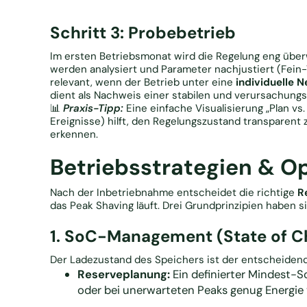
Schritt 3: Probebetrieb
Im ersten Betriebsmonat wird die Regelung eng übe
werden analysiert und Parameter nachjustiert (Fein-
relevant, wenn der Betrieb unter eine
individuelle 
dient als Nachweis einer stabilen und verursachung
📊
Praxis-Tipp:
Eine einfache Visualisierung „Plan vs
Ereignisse) hilft, den Regelungszustand transparent
erkennen.
Betriebsstrategien & O
Nach der Inbetriebnahme entscheidet die richtige
R
das Peak Shaving läuft. Drei Grundprinzipien haben si
1. SoC-Management (State of C
Der Ladezustand des Speichers ist der entscheidende
Reserveplanung:
Ein definierter Mindest-So
oder bei unerwarteten Peaks genug Energie v