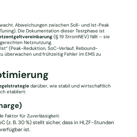
rwacht. Abweichungen zwischen Soll- und Ist-Peak
Tuning). Die Dokumentation dieser Testphase ist
Netzentgeltvereinbarung
(§ 19 StromNEV) fällt – sie
sgerechten Netznutzung.
. Ist“ (Peak-Reduktion, SoC-Verlauf, Rebound-
 zu überwachen und frühzeitig Fehler im EMS zu
ptimierung
egelstrategie
darüber, wie stabil und wirtschaftlich
ch etabliert:
harge)
 Faktor für Zuverlässigkeit.
C (z. B. 30 %) stellt sicher, dass in HLZF-Stunden
erfügbar ist.