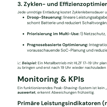
3. Zyklen- und Effizienzoptimie
Jede unnötige Entladung kostet Zyklenlebensdauer 
Droop-Steuerung:
lineare Leistungsabgab
schont Batterie und reduziert Schaltvorgän
Priorisierung im Multi-Use:
1) Netzschutz, 
Prognosebasierte Optimierung:
Integrati
vorausschauende SoC-Planung und reduzier
📈
Beispiel:
Ein Metallbetrieb mit HLZF 17–19 Uhr pla
zu bringen und erst nach 19 Uhr wieder nachzulade
Monitoring & KPIs
Ein funktionierendes Peak-Shaving-System ist kein 
auswertet
, erkennt Abweichungen frühzeitig.
Primäre Leistungsindikatoren (